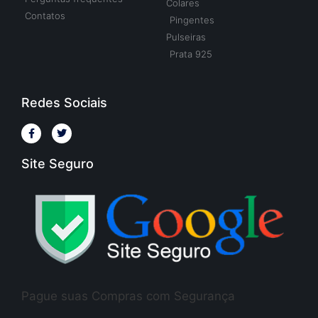
Colares
Contatos
Pingentes
Pulseiras
Prata 925
Redes Sociais
Site Seguro
Pague suas Compras com Segurança