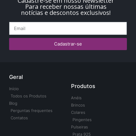
Cadastre-se em nosso Newsletter
Para receber nossas últimas
notícias e descontos exclusivos!
Cadastrar-se
Geral
Produtos
Início
Todos os Produtos
Anéis
Blog
Brincos
Perguntas frequentes
Colares
Contatos
Pingentes
Pulseiras
Prata 925