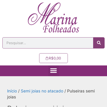
R$
0,00
Início
/
Semi joias no atacado
/ Pulseiras semi
joias