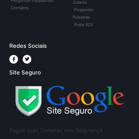
Perguntas frequentes
Colares
Contatos
Pingentes
Pulseiras
Prata 925
Redes Sociais
Site Seguro
Pague suas Compras com Segurança