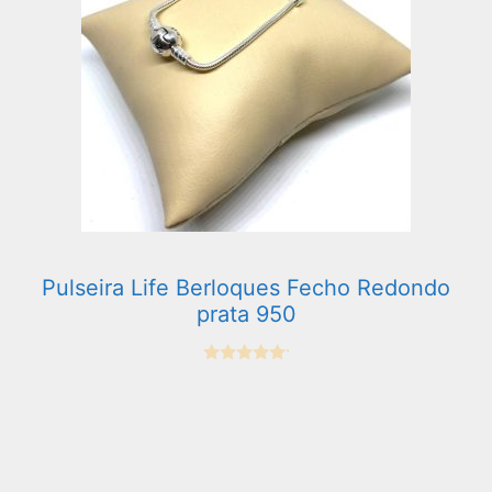
Pulseira Life Berloques Fecho Redondo
prata 950
0
e
m
5