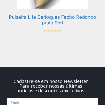
Pulseira Life Berloques Fecho Redondo
prata 950
0
e
m
5
Cadastre-se em nosso Newsletter
Para receber nossas últimas
notícias e descontos exclusivos!