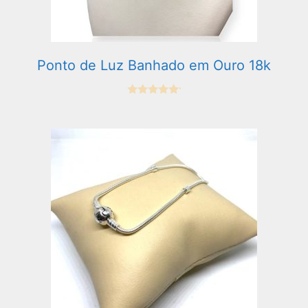
Ponto de Luz Banhado em Ouro 18k
0
e
m
5