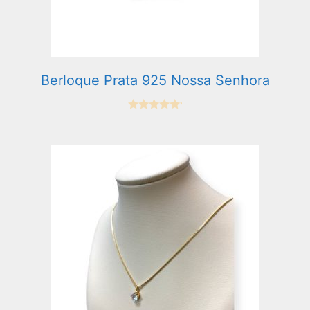
Berloque Prata 925 Nossa Senhora
0
e
m
5