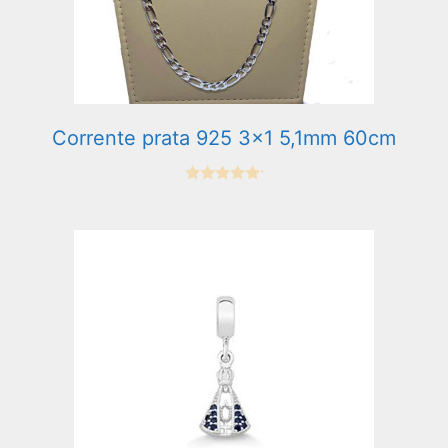
Corrente prata 925 3×1 5,1mm 60cm
0
e
m
5