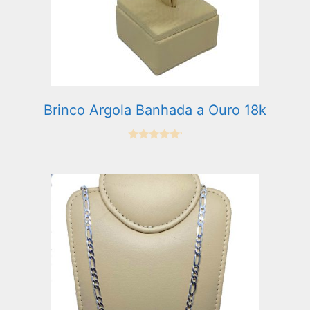
Brinco Argola Banhada a Ouro 18k
0
e
m
5